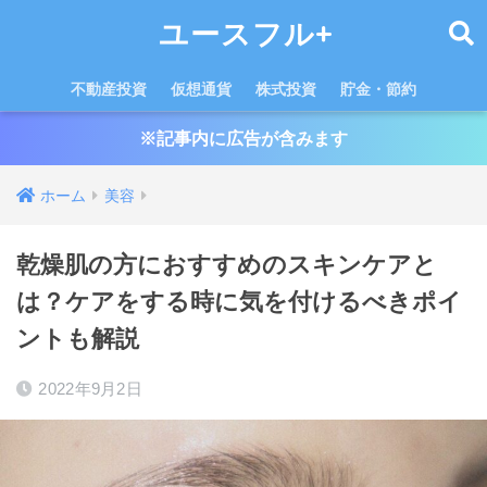
ユースフル+
不動産投資
仮想通貨
株式投資
貯金・節約
※記事内に広告が含みます
ホーム
美容
乾燥肌の方におすすめのスキンケアと
は？ケアをする時に気を付けるべきポイ
ントも解説
2022年9月2日