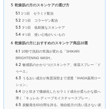
5
乾燥肌の方のスキンケアの選び方
5.1
1つ目 セラミド配合
5.2
2つ目 コラーゲン配合
5.3
3つ目 低刺激なスキンケア
5.4
4つ目 使い心地がいいもの
6
乾燥肌の方におすすめのスキンケア商品10選
6.1
10秒で洗顔の常識が変わる「SHIKARI
BRIGHTENING WASH」
6.2
敏感肌のかかりつけスキンケア、保湿スプレー「ド
ゥーエ」
6.3
うるおい成分が角質深部まで浸透「IHADA薬用ロー
ション」
6.4
ひと吹きで微細化したセラミド成分が柔らかな肌へ
導く「キュレル ディープモイスチャースプレー」
6.5
炭酸発生60分間を誇る、独自処方の洗い流さない炭