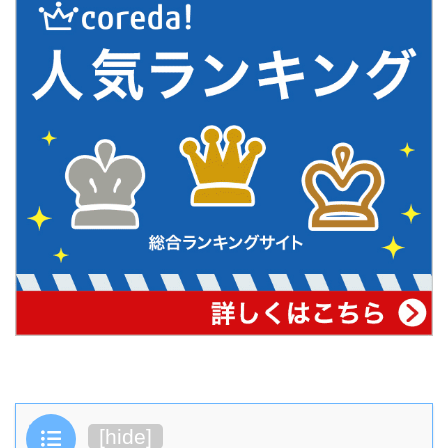
目次
[
hide
]