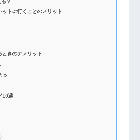
える？
レットに行くことのメリット
るときのデメリット
い
ある
10選
ラ）