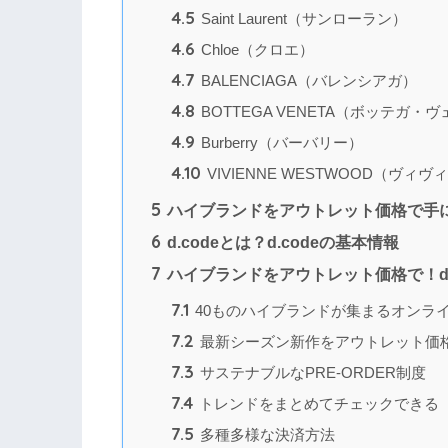
4.5
Saint Laurent（サンローラン）
4.6
Chloe（クロエ）
4.7
BALENCIAGA（バレンシアガ）
4.8
BOTTEGA VENETA（ボッテガ・
4.9
Burberry（バーバリー）
4.10
VIVIENNE WESTWOOD（ヴ
5
ハイブランドをアウトレット価格で手に入
6
d.codeとは？d.codeの基本情報
7
ハイブランドをアウトレット価格で！d.
7.1
40ものハイブランドが集まるオンラ
7.2
最新シーズン新作をアウトレット価
7.3
サステナブルなPRE-ORDER制度
7.4
トレンドをまとめてチェックできる
7.5
多種多様な決済方法