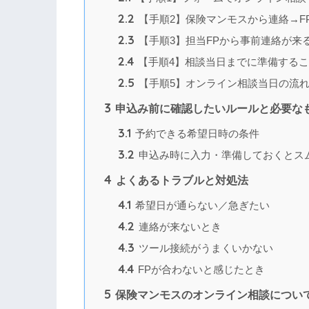
2.2
【手順2】保険マンモスから連絡→F
2.3
【手順3】担当FPから事前連絡が来
2.4
【手順4】相談当日までに準備する
2.5
【手順5】オンライン相談当日の流
3
申込み前に確認したいルールと必要な
3.1
予約できる希望日時の条件
3.2
申込み時に入力・準備しておくとス
4
よくあるトラブルと対処法
4.1
希望日が通らない／急ぎたい
4.2
連絡が来ないとき
4.3
ツール接続がうまくいかない
4.4
FPが合わないと感じたとき
5
保険マンモスのオンライン相談につい