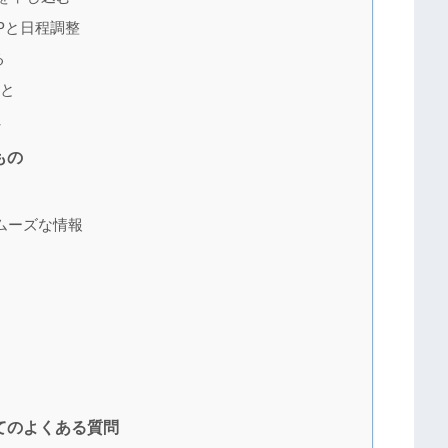
Pと日程調整
る
こと
れ
もの
ムーズな情報
てのよくある質問