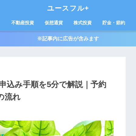
ユースフル+
不動産投資
仮想通貨
株式投資
貯金・節約
※記事内に広告が含みます
申込み手順を5分で解説｜予約
の流れ