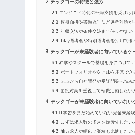
2
テックゴーの特徴と強み
2.1
エンジニア特化の転職支援を受けら
2.2
模擬面接や書類添削など選考対策が
2.3
年収交渉や条件交渉まで任せやすい
2.4
1day選考会や特別選考会を活用でき
3
テックゴーが未経験者に向いているケ
3.1
独学やスクールで基礎を身につけて
3.2
ポートフォリオやGitHubを用意でき
3.3
SESから自社開発や受託開発へ進み
3.4
面接対策を重視して転職活動したい
4
テックゴーが未経験者に向いていない
4.1
IT学習をまだ始めていない完全未経
4.2
まずは求人数の多さを最優先したい
4.3
地方求人や幅広い業種も比較したい