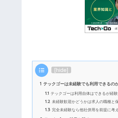
目次
[
hide
]
1
テックゴーは未経験でも利用できるの
1.1
テックゴーは利用自体はできるが経験
1.2
未経験歓迎かどうかは求人の職種と
1.3
完全未経験なら他社併用を前提に考