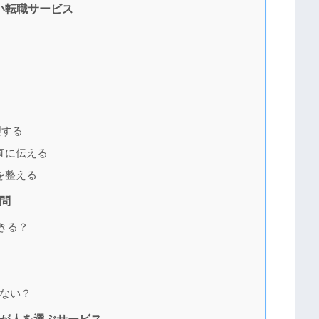
い転職サービス
ト
理する
直に伝える
を整える
問
きる？
ない？
るが人を選ぶサービス