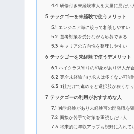
4.4
研修付き未経験求人を大量に見たい
5
テックゴーを未経験で使うメリット
5.1
エンジニア職に絞って相談しやすい
5.2
選考対策を受けながら応募できる
5.3
キャリアの方向性を整理しやすい
6
テックゴーを未経験で使うデメリット
6.1
ハイクラス寄りの印象があり求人が
6.2
完全未経験向け求人は多くない可能
6.3
1社だけで進めると選択肢が狭くな
7
テックゴーの利用がおすすめな人
7.1
独学経験があり未経験可の開発職を
7.2
面接が苦手で対策を重視したい人
7.3
将来的に年収アップも視野に入れて