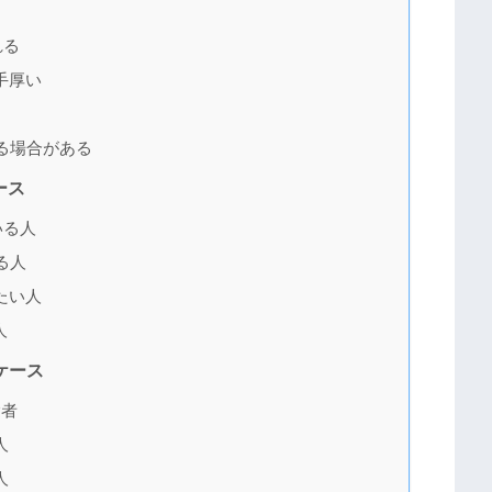
れる
手厚い
る場合がある
ース
いる人
る人
たい人
人
ケース
験者
人
人